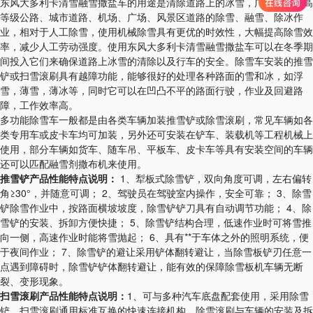
东风大多利卡清雪融雪撒盐车的用途是清除道路上的冰雪，广泛使用于高
等级公路、城市道路、机场、广场、风景区道路的除雪、融雪、除冰作
业，相对于人工除雪，使用机械除雪具有更优的时效性，大幅提高除雪效
率，减少人工劳动强度。使用东风大多利卡清雪融雪撒盐车可以在冬季期
间投入它们来确保道路上冰雪的清除以及行车的安全。除雪车安装的推雪
铲或扫雪滚刷具有越障功能，能够很好的处理各种路面的雪和冰，如浮
雪，薄雪，薄冰等，同时它可以在凹凸不平的路面行驶，作业及回避路
障，工作效率高。
多功能除雪车一般都是由各类车辆加装推雪铲或除雪滚刷，常见车辆如各
类专用车或皮卡车均可加装，另外还可安装在铲车、装载机等工程机械上
使用，部分车辆如货车、随车吊、平板车、皮卡车等具有安装空间的车辆
还可以匹配融雪剂撒布机来使用。
推雪铲产品性能特点说明：
1、犁板式除雪铲，双向角度可调，左右偏转
角≥30°，并随意可调； 2、驾驶员在驾驶室内操作，安全可靠； 3、除雪
铲除雪作业中，按路面横坡坡度，除雪铲铲刀具有自动调节功能； 4、除
雪铲的安装、拆卸方便快捷； 5、除雪铲结构合理，低速作业时可将雪推
向一侧，高速作业时能将雪抛起； 6、具有**于车体之外的照明系统，便
于夜间作业； 7、除雪铲的避让采用铲体翻转避让，当除雪板铲刃任意一
点遇到障碍时，除雪铲铲体翻转避让，能有效的保障除雪板机车辆无断
裂、变形现象。
扫雪滚刷产品性能特点说明：
1、可与多种汽车底盘配套使用，采用除雪
铲、扫雪滚刷通用标准互换的快速连接机构，除雪滚刷与车辆的安装及拆