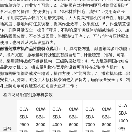
卸简单方便，作业安全可靠；2、驾驶员在驾驶室内即可对除雪滚刷进行
各种动作的操作，方便快捷；3、特种材质扫毛，清扫**，使用寿命长；
4、采用实芯高承载力的耐磨支撑轮，大大提高扫雪机的可靠性，刷毛离
地高度，接地均可任意调整，提高作业效率，效果更优；5、作业装置偏
转、升降灵活安全，操作**可调，不影响原车辆载体功能或性能；6、加
油防回雪装置，不会造成回雪，路面清扫干净；7、可与**的液压站配套
使用，也可以从汽车底盘取力。
融雪剂撒布机产品性能特点说明：
1、具有撒布盐、融雪剂等多种功能；
2、撒布宽度、撒布量与行驶速度智能自动**，计量稳定、准确、可靠；
3、采用碳钢板或不锈钢机构，三级防腐处理；4、动力组选用国内知名
品牌发动机；5、撒布量和撒布宽度的设置可直接在驾驶室内操作；6、
撒布机螺旋输送或皮带输送，操作方便，性能可靠；7、撒布机箱体上部
安装活动滤网，避免了大颗粒机杂物进入设备内，确保设备安全；8、料
斗上防雨罩可保证整机在雨雪天正常工作；
程力龙马融雪剂撒布机参数
CLW-
CLW-
CLW-
CLW-
CLW-
CLW-
CLW-
SBJ-
SBJ-
SBJ-
SBJ-
SBJ-
SBJ-
SBJ-
1000
2500
3000
4000
6000
7000
8000
型号
0融