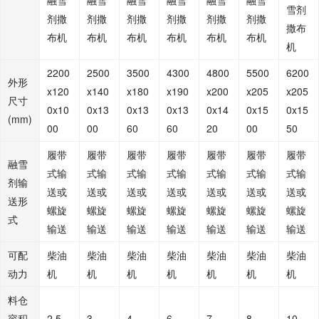
融雪
融雪
融雪
融雪
融雪
融雪
雪剂
剂撒
剂撒
剂撒
剂撒
剂撒
剂撒
撒布
布机
布机
布机
布机
布机
布机
机
2200
2500
3500
4300
4800
5500
6200
外形
x120
x140
x180
x190
x200
x205
x205
尺寸
0x10
0x13
0x13
0x13
0x14
0x15
0x15
(mm)
00
00
60
60
20
00
50
履带
履带
履带
履带
履带
履带
履带
融雪
式输
式输
式输
式输
式输
式输
式输
剂输
送或
送或
送或
送或
送或
送或
送或
送形
螺旋
螺旋
螺旋
螺旋
螺旋
螺旋
螺旋
式
输送
输送
输送
输送
输送
输送
输送
可配
柴油
柴油
柴油
柴油
柴油
柴油
柴油
动力
机
机
机
机
机
机
机
料仓
容积
2.5
3
4
6
7
8
10