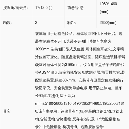
1080/1460
接近角
/
离去角
:
17/12.5 (
°
)
前悬
/
后悬
:
(mm)
轴数
:
2
轴距
:
2650(mm)
该车适用于运输危险品。厢体顶部封闭
,
不可开启。选
装右侧箱体不开门
,
选装不开侧门时整车宽度为
1690mm,
选装侧门型式及位置
,
厢体颜色可变化
,
文字喷
涂位置可变化。随底盘选装驾驶室。随底盘选装排半驾
驶室时厢体长度为
3160mm
。仅采用底盘子午线轮胎和
带
ABS
的底盘
,
该车前轮安装盘式制动器
,
前置排气管
,
装
配限速装置
,
限速
80km/h
。安装带有卫星定位功能的行
驶记录仪。安全装置为导静电带
,
用于防止静电。整车
长
/
轴距
/
后悬对应关系为
(mm):5190/2800/1310,5190/2650/1460,5190/2500/161
其它
0.
该车主要用于运输具有**
(
瓶
)
包装的含铜废物
,
含镍废
物
,
含铅废物
,
含铬废物
,
废弃电池以及《**危险废物名
录》中危险废物
,
类项号
:9
。危险废物编号
: