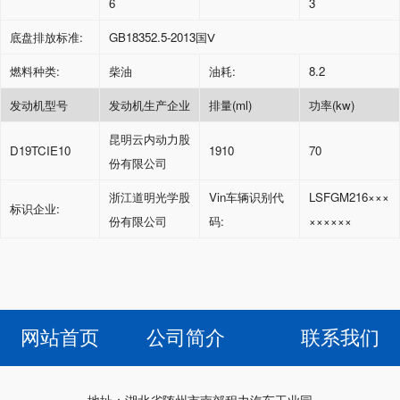
6
3
底盘排放标准
:
GB18352.5-2013
国Ⅴ
燃料种类
:
柴油
油耗
:
8.2
发动机型号
发动机生产企业
排量
(ml)
功率
(kw)
昆明云内动力股
D19TCIE10
1910
70
份有限公司
浙江道明光学股
Vin
车辆识别代
LSFGM216
×××
标识企业
:
份有限公司
码
:
××××××
网站首页
公司简介
联系我们
地址：湖北省随州市南郊程力汽车工业园