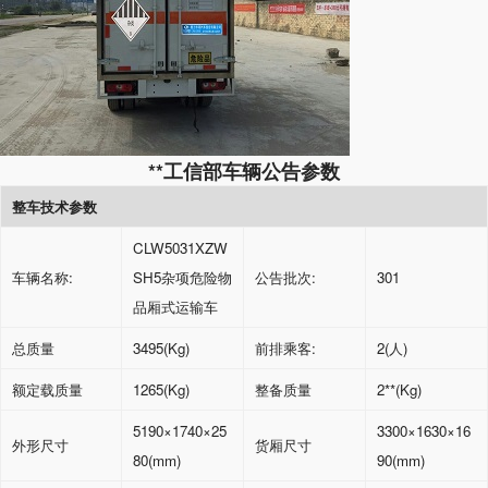
**工信部车辆公告参数
整车技术参数
CLW5031XZW
车辆名称
:
SH5
杂项危险物
公告批次
:
301
品厢式运输车
总质量
3495(Kg)
前排乘客
:
2(
人
)
额定载质量
1265(Kg)
整备质量
2**(Kg)
5190
×
1740
×
25
3300
×
1630
×
16
外形尺寸
货厢尺寸
80(mm)
90(mm)