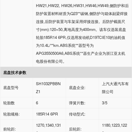
HW21,HW22, HW26,HW31,HW46,HW49,
侧防护和后
防护装置材料材质为
Q23**
碳钢
,
侧防护与箱体副梁焊接
连接
,
后防护装置与车架采用焊接连接。后防护截面尺
寸
(mm):120
×
50,
离地高度为
400mm
。该车仅选装底盘
轮胎
185R14 6PR,
仅选用发动机
D19TCIE10
的油耗值
为
10.4L/**km.ABS
系统**器型号为
APG3550500A6,ABS
系统**器生产企业为浙江亚太机
电股份有限公司。
底盘技术参数
SH1032PBBN
上汽大通汽车有
底盘型号
底盘企业
:
Z1
限公司
轮胎数
6
弹簧片数
:
3/5
轮胎规格
:
185R14 6PR
传动型式
:
1270,1340,131
1180,1223,122
前轮距
:
后轮距
: