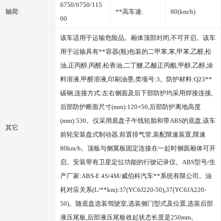
6750/6750/115
轴荷:
**高车速:
80(km/h)
00
该车适用于运输危险品。厢体顶部封闭,不可开启。该车
用于运输具有**容器(瓶)包装的二甲苯,苯,甲苯,乙醛,松
油,正丙醇,丙醛,松香油,二丁醚,乙酸正丙酯,甲醇,乙醇,涂
料溶液,甲醛溶液,印刷油墨,类项号:3。防护材料:Q23**
碳钢,连接方式:左右侧面及后下部防护均采用焊接连接,
后部防护断面尺寸(mm):120×50,后部防护离地高度
(mm):530。仅采用底盘子午线轮胎和带ABS的底盘,该车
其它
前轮安装盘式制动器,前置排气管,装配限速装置,限速
80km/h。顶板与侧翼板固定连接在一起时侧面厢体可开
启。安装带有卫星定位功能的行驶记录仪。ABS型号/生
产厂家:ABS-E 4S/4M/威伯科汽车**系统有限公司。油
耗对应关系(L/**km):37(YC6J220-50),37(YC6JA220-
50)。随底盘选装驾驶室,选装侧门型式及位置,选装后部
液压尾板,后部液压尾板收起状态长度是250mm。