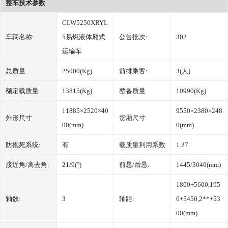
整车技术参数
CLW5250XRYL
车辆名称:
5易燃液体厢式
公告批次:
302
运输车
总质量
25000(Kg)
前排乘客:
3(人)
额定载质量
13815(Kg)
整备质量
10990(Kg)
11885×2520×40
9550×2380×248
外形尺寸
货厢尺寸
00(mm)
0(mm)
防抱死系统:
有
载质量利用系数
1.27
接近角/离去角:
21/9(°)
前悬/后悬:
1445/3040(mm)
1800+5600,195
轴数:
3
轴距:
0+5450,2**+53
00(mm)