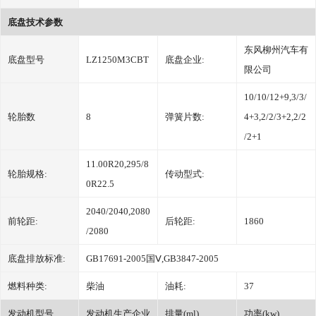
底盘技术参数
东风柳州汽车有
底盘型号
LZ1250M3CBT
底盘企业:
限公司
10/10/12+9,3/3/
轮胎数
8
弹簧片数:
4+3,2/2/3+2,2/2
/2+1
11.00R20,295/8
轮胎规格:
传动型式:
0R22.5
2040/2040,2080
前轮距:
后轮距:
1860
/2080
底盘排放标准:
GB17691-2005国Ⅴ,GB3847-2005
燃料种类:
柴油
油耗:
37
发动机型号
发动机生产企业
排量(ml)
功率(kw)