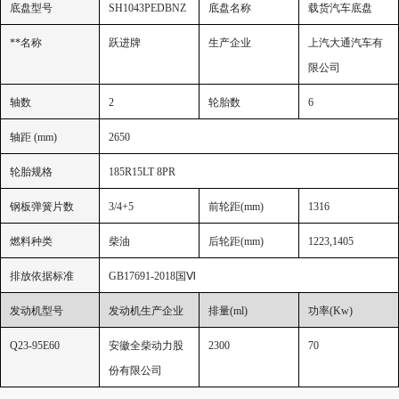
底盘型号
SH1043PEDBNZ
底盘名称
载货汽车底盘
**名称
跃进牌
生产企业
上汽大通汽车有
限公司
轴数
2
轮胎数
6
轴距 (mm)
2650
轮胎规格
185R15LT 8PR
钢板弹簧片数
3/4+5
前轮距
(mm)
1316
燃料种类
柴油
后轮距
(mm)
1223,1405
排放依据标准
GB17691-2018国Ⅵ
发动机型号
发动机生产企业
排量
(ml)
功率
(Kw)
Q23-95E60
安徽全柴动力股
2300
70
份有限公司