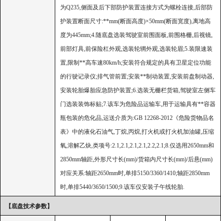
为Q235,侧面及后下部防护装置连接方式为螺栓连接,后部防
护装置断面尺寸:**mm(断面高度)×50mm(断面宽度),离地高
度为445mm;4.随底盘选装驾驶室前围面板,前围格栅,后视镜,
前部灯具,前保险杠外观,选装轮辋外观,选装轮眉;5.装限速装
置,限制**高车速80km/h;安装符合规定的具有卫星定位功能
的行驶记录仪;排气管前置;安装**制动装置,安装前盘制动器,
安装轮胎爆胎应急防护装置;6.选装无栅栏货箱,驾驶室左侧车
门选装装饰标贴;7.该车为危险品运输车,用于运输具有**容器
瓶包装的危化品,运送介质为:GB 12268-2012《危险货物品名
表》中的液化石油气,丁烷,丙烷,打火机或打火机加油罐,压缩
氧,溶解乙炔,类项号:2.1,2.1,2.1,2.1,2.2,2.1;8.仅选用2650mm和
2850mm轴距,外形尺寸长(mm)/货箱内尺寸长(mm)/后悬(mm)
对应关系:轴距2650mm时,单排5150/3360/1410;轴距2850mm
时,单排5440/3650/1500;9.该车仅安装子午线轮胎.
【底盘技术参数】