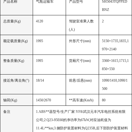
产品名称
气瓶运输车
产品型号
SH5043TQPPED
BNZ
总质量
(Kg)
4120
驾驶室准乘人数
2
(人)
额定载质量
(Kg)
1995
外形尺寸
(mm)
5150×1735,1835,1
970×2140
整备质量
(Kg)
1995
货厢尺寸
(mm)
3360×1615,1715,1
850×550
接近角
/离去角(°)
18/14
前悬
/后悬(mm)
1090/1410,1090/1
500
轴荷
(Kg)
1450/2670
**高车速
(Km/h)
80
备注
1.ABS**器型号/生产厂家:YF8/武汉元丰汽车电控系统有限
公司;2.Q23-95E60的净功率为67kW,对应油耗值为
11.4L/**km;3.侧防护装置材料为Q235B,后下部防护装置材料