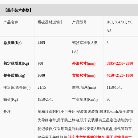
【整车
技术参数】
产品名称
爆破器材运输车
产品型号
HCQ5047XQYC
A5
总质量
(Kg)
4495
驾驶室准乘人数
3
(
人
)
额定载质量
(Kg)
700
外形尺寸
(mm)
5995
×2250×2880
整备质量
(Kg)
3600
货厢尺寸
(mm)
4050
×2120×1800
接近角
/
离去角
(°)
21/15
前悬
/
后悬
(mm)
1150/1545
轴荷
(Kg)
1950/2545
**高车速
(Km/h)
80
备注
车厢顶部封闭
,
不可开启
;
安装限速装置
,
限速
80km/h,
安全装置
为导静电带
,
用于防止静电
,
该车安装带有卫星定位功能的行
驶记录仪
,
仅采用前盘制动器和安装
ABS
的底盘
,
排气管前置
,
仅采用子午线轮胎
;
该车为危险货物运输车
.
用于运输具有**