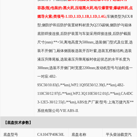
容器
(
瓶
)
包装的
:
黑火药
,
压缩黑火药
,
电引爆雷管
,
爆破炸药
,
点
燃导火索
;
类项号
:1.1D,1.1D,1.1B,1.1D,1.4G;
车辆类型为
EX/Ⅱ
型
;
侧防护和后防护装置材料材质为
Q235
碳钢
,
侧防护与箱体
底部焊接连接
,
后防护装置与车架采用焊接连接
,
后防护截面
尺寸
(mm):**×50,
离地高度为
500mm;,
选装侧门型式及位置
,
选
装不开侧门
,
厢体侧面板选装开百叶窗
,
选装瓦楞板结构
,
选装
液压升降尾板
,
选装液压升降尾板时收起状态的水平长度为
300mm;
选装不开侧门时宽度
2200mm;
发动机型号与油耗值一
一对应
:4B2-
95C50/10.83(L/**km),WP2.1Q95E50/12.39(L/**km),4B2-
110C50/12.97(L/**km),WP2.3Q110E50/12.01(L/**km),CA4DC
3-12E5-30/12.55(L/**km),ABS
生产厂家
/
型号
:
上海万捷汽车**
系统有限公司
/VIE ABS-II.
【底盘技术参数】
底盘型号
CA1047P40K50L
底盘名称
平头柴油载货汽