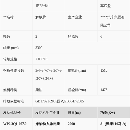
1BE**84
车底盘
**名称
解放牌
生产企业
****汽车集团有
限公司
轴数
2
轮胎数
6
轴距
(mm)
3300
轮胎规格
7.00R16
钢板弹簧片数
3/4+3,7/7+3,3/7+9
前轮距
(mm)
1510
,3/7+3,3/3+3
燃料种类
柴油
后轮距
(mm)
1475
排放依据标准
GB17691-2005
国
Ⅴ,GB3847-2005
发动机型号
发动机生产企业
排量
(ml)
功率
(Kw)
WP2.3Q110E50
潍柴动力扬州柴
2290
81
(
潍柴
110
马力
)