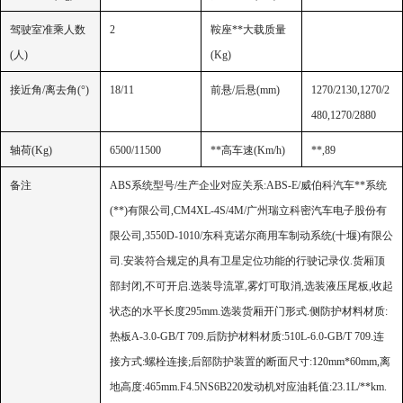
驾驶室准乘人数
2
鞍座**大载质量
(
人
)
(Kg)
接近角
/
离去角
(°)
18/11
前悬
/
后悬
(mm)
1270/2130,1270/2
480,1270/2880
轴荷
(Kg)
6500/11500
**高车速
(Km/h)
**,89
备注
ABS
系统型号
/
生产企业对应关系
:ABS-E/
威伯科汽车**系统
(
**
)
有限公司
,CM4XL-4S/4M/
广州瑞立科密汽车电子股份有
限公司
,3550D-1010/
东科克诺尔商用车制动系统
(
十堰
)
有限公
司
.
安装符合规定的具有卫星定位功能的行驶记录仪
.
货厢顶
部封闭
,
不可开启
.
选装导流罩
,
雾灯可取消
,
选装液压尾板
,
收起
状态的水平长度
295mm.
选装货厢开门形式
.
侧防护材料材质
:
热板
A-3.0-GB/T 709.
后防护材料材质
:510L-6.0-GB/T 709.
连
接方式
:
螺栓连接
;
后部防护装置的断面尺寸
:120mm*60mm,
离
地高度
:465mm.F4.5NS6B220
发动机对应油耗值
:23.1L/**km.