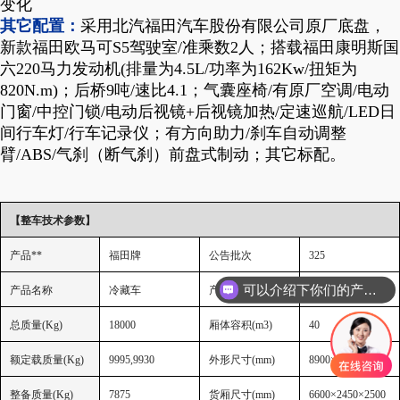
变化
其它配置：
采用北汽福田汽车股份有限公司原厂底盘，
新款福田欧马可S5驾驶室/准乘数2人；搭载福田康明斯国
六220马力发动机(排量为4.5L/功率为162Kw/扭矩为
820N.m)；后桥9吨/速比4.1；气囊座椅/有原厂空调/电动
门窗/中控门锁/电动后视镜+后视镜加热/定速巡航/LED日
间行车灯/行车记录仪；有方向助力/刹车自动调整
臂/ABS/气刹（断气刹）前盘式制动；其它标配。
【整车技术参数】
产品**
福田牌
公告批次
325
可以介绍下你们的产品么
产品名称
冷藏车
产品型号
BJ5186XLC-1M
总质量
(Kg)
18000
厢体容积
(m3)
40
额定载质量
(Kg)
9995,9930
外形尺寸
(mm)
8900
×
2600×
3950
整备质量
(Kg)
7875
货厢尺寸
(mm)
6600
×
2450×
2500