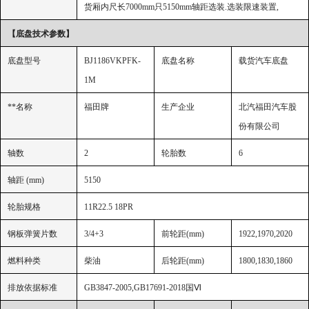
货厢内尺长
7000mm
只
5150mm
轴距选装
.
选装限速装置
,
【
底盘技术参数】
底盘型号
BJ1186VKPFK-
底盘名称
载货汽车底盘
1M
**名称
福田牌
生产企业
北汽福田汽车股
份有限公司
轴数
2
轮胎数
6
轴距
(mm)
5150
轮胎规格
11R22.5 18PR
钢板弹簧片数
3/4+3
前轮距
(mm)
1922,1970,2020
燃料种类
柴油
后轮距
(mm)
1800,1830,1860
排放依据标准
GB3847-2005,GB17691-2018
国
Ⅵ