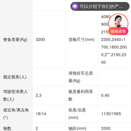
3455
可以介绍下你们的产品么
4080,3700×1
900,2000,2**,
2150,2200,
整备质量
(Kg)
3200
货厢尺寸
(mm)
2300,2440×1
700,1800,200
0,2**,2150,23
00
准拖挂车总质
额定载客
(人)
量
(Kg)
驾驶室准乘人
载质量利用系
2,3
0.40
数
(人)
数
接近角
/离去角
前悬
/后悬
18/14
1130/1565
(°)
(mm)
轴数
2
轴距
(mm)
3300