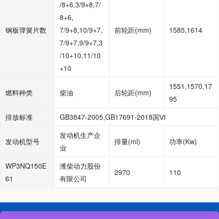
/8+6,3/9+8,7/
8+6,
钢板弹簧片数
7/9+8,10/9+7,
前轮距
(mm)
1585,1614
7/9+7,9/9+7,3
/10+10,11/10
+10
1551,1570,17
燃料种类
柴油
后轮距
(mm)
95
排放标准
GB3847-2005,GB17691-2018国
Ⅵ
发动机生产企
发动机型号
排量
(ml)
功率
(Kw)
业
WP3NQ150E
潍柴动力股份
2970
110
61
有限公司
网站首页
公司简介
联系我们