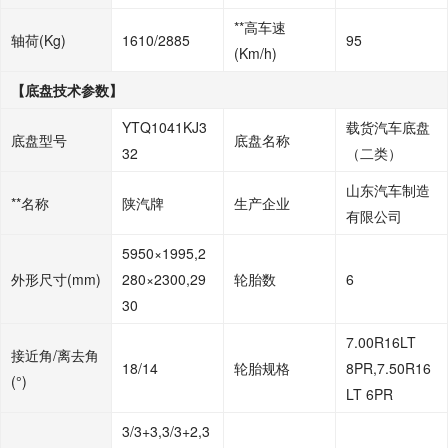
**高车速
轴荷
(Kg)
1610/2885
95
(Km/h)
【底盘技术参数】
YTQ1041KJ3
载货汽车底盘
底盘型号
底盘名称
32
（二类）
山东汽车制造
**名称
陕汽牌
生产企业
有限公司
5950×1995,2
外形尺寸
(mm)
280×2300,29
轮胎数
6
30
7.00R16LT
接近角
/离去角
18/14
轮胎规格
8PR,7.50R16
(°)
LT 6PR
3/3+3,3/3+2,3