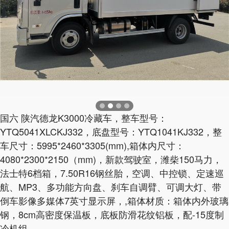
国六 陕汽德龙K3000冷藏车，整车型号：
YTQ5041XLCKJ332，底盘型号：YTQ1041KJ332，整
车尺寸：5995*2460*3305(mm),箱体内尺寸：
4080*2300*2150（mm)，新款驾驶室，潍柴150马力，
法士特6档箱，7.50R16钢丝胎，空调、中控锁、定速巡
航、MP3、多功能方向盘、刹车自调臂、可调大灯、带
倒车影像多媒体7英寸显示屏，,箱体材质：箱体内外玻璃
钢，8cm高密度保温板，底板防滑花纹铝板，配-15度制
冷机组。