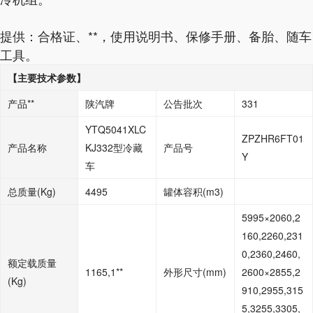
提供：合格证、**，使用说明书、保修手册、备胎、随车
工具。
【主要技术参数】
产品**
陕汽牌
公告批次
331
YTQ5041XLC
ZPZHR6FT01
产品名称
KJ332型冷藏
产品号
Y
车
总质量
(Kg)
4495
罐体容积
(m3)
5995×2060,2
160,2260,231
0,2360,2460,
额定载质量
1165,1**
外形尺寸
(mm)
2600×2855,2
(Kg)
910,2955,315
5,3255,3305,