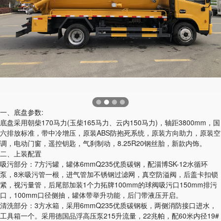
一、底盘参数:
底盘采用朝柴170马力(玉柴165马力、云内150马力)，轴距3800mm，国
六排放标准，带中冷增压，原装ABS防抱死系统，原装方向助力，原装空
调，电动门窗，遥控钥匙，气刹制动，8.25R20钢丝胎，新款内饰。
二、上装配置
吸污部分：7方污罐，罐体6mmQ235优质碳钢，配淄博SK-12水循环
泵，8米吸污管一根，进气管加不锈钢过滤网，真空防溢阀，后盖卡扣锁
紧，视污量管，后尾部加装1个力拓牌100mm的球阀吸污口150mm排污
口，100mm口径侧抽，罐体带举升功能，后门带液压开启。
清洗部分：3方水箱，采用6mmQ235优质碳钢板，两侧消防接口进水，
工具箱一个。采用德国品浮高压泵215升流量，22兆帕，配60米内径19#