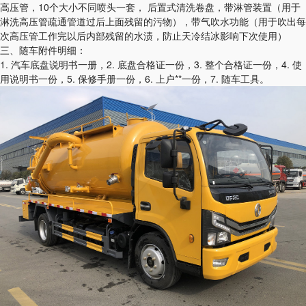
高压管，10个大小不同喷头一套， 后置式清洗卷盘，带淋管装置（用于
淋洗高压管疏通管道过后上面残留的污物），带气吹水功能（用于吹出每
次高压管工作完以后内部残留的水渍，防止天冷结冰影响下次使用）
三、随车附件明细：
1. 汽车底盘说明书一册，2. 底盘合格证一份，3. 整个合格证一份，4. 使
用说明书一份，5. 保修手册一份，6. 上户**一份，7. 随车工具。