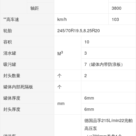
轴距
3800
**高车速
km/h
103
轮胎
245/70R19.5,8.25R20
容积
10
3
清水罐
3
M
吸污罐
7（罐体内带防浪板）
封头数量
个
2
罐体内部死隔板
个
罐体厚度
6mm
mm
封头厚度
6mm
德国品孚215L/min22兆帕
高压泵