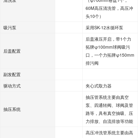
清洗泵
（φ700mm卷盘1个，
60M高压清洗管，高压冲
头10个）
吸污泵
采用SK-12水循环泵
后盖液压开启，带1个力
拓牌φ100mm球阀吸污
后盖配置
口，一个力拓牌φ150mm
排污阀
副发配置
驱动方式
夹心式取力器
抽压管系统主要由真空
泵、四通转阀、球阀及管
抽压系统
路等，具有真空抽吸、压
力排放、自流排放等功能
高压冲洗管系统主要由高