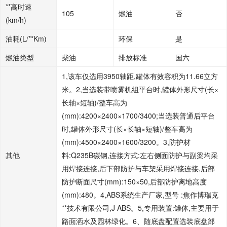
**高时速
105
燃油
否
(km/h)
油耗(L/**Km)
环保
是
燃油类型
柴油
排放标准
国六
1,该车仅选用3950轴距,罐体有效容积为11.66立方
米。2,当选装带喷雾机组平台时,罐体外形尺寸(长×
长轴×短轴)/整车高为
(mm):4200×2400×1700/3400;当选装普通后平台
时,罐体外形尺寸(长×长轴×短轴)/整车高为
(mm):4500×2400×1600/3200。3,防护材
其他
料:Q235B碳钢,连接方式:左右侧面防护与副梁均采
用焊接连接,后下部防护与车架采用焊接连接,后部
防护断面尺寸(mm):150×50,后部防护离地高度
(mm):480。4,ABS系统生产厂家,型号 :焦作博瑞克
**技术有限公司,J ABS。5,专用装置:罐体,主要用于
路面洒水及园林绿化。6、随底盘配置选装底盘部