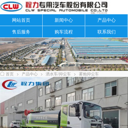
网站首页
新闻中心
产品中心
售后服务
购车流程
联系我们
首页
>
产品中心
>
洒水车/抑尘车
>
雾炮抑尘车
