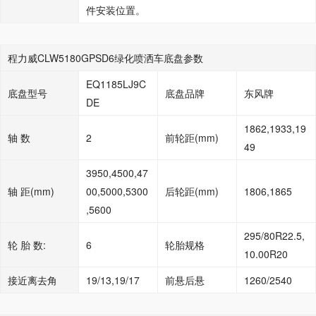
件安装位置。
程力威CLW5180GPSD6绿化喷洒车底盘参数
EQ1185LJ9C
底盘型号
底盘品牌
东风牌
DE
1862,1933,19
轴 数
2
前轮距(mm)
49
3950,4500,47
轴 距(mm)
00,5000,5300
后轮距(mm)
1806,1865
,5600
295/80R22.5,
轮 胎 数:
6
轮胎规格
10.00R20
接近离去角
19/13,19/17
前悬后悬
1260/2540