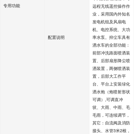
专用功能
远程无线遥控操作作
业，采用国内外知名
发电机组及风扇电
机、电控系统、大功
配置说明
率水泵。抑尘车具有
洒水车的全部功能：
前部冲洗路面喷洒装
置、后部扇形降尘喷
洒装置，两侧喷洒装
置，后部大工作平
台、平台上安装绿化
洒水炮（炮喷射形状
可调）,可调直冲
状、大雨、中雨、毛
毛雨，可连续调节，
其它：自流阀及消防
接头、水管3米2根，