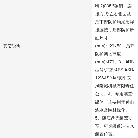
料:Q235B碳钢，连
接方式:左右侧面及
后下部防护均采用焊
接连接，后部防护断
面尺寸
其它说明
(mm):120×50，后部
防护离地高度
(mm):470。3、ABS
型号/厂家:ABS/ASR-
12V-4S/4M/襄阳东
风隆诚机械有限责任
公司。4、专用装置:
罐体，主要用于路面
洒水及园林绿化。
5、随底盘选装驾驶
室。可选装前冲洒水
装置位置。