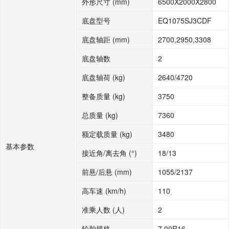
外形尺寸 (mm)
6500X2000X2800
底盘型号
EQ1075SJ3CDF
底盘轴距 (mm)
2700,2950,3308
底盘轴数
2
底盘轴荷 (kg)
2640/4720
整备质量 (kg)
3750
总质量 (kg)
7360
额定载质量 (kg)
3480
基本参数
接近角/离去角 (°)
18/13
前悬/后悬 (mm)
1055/2137
高车速 (km/h)
110
准乘人数 (人)
2
轮胎规格
7.00R16