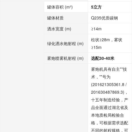
罐体容积 (m³)
5立方
罐体材质
Q235优质碳钢
洒水宽度 (m)
≥14m
柱状≥28m，雾状
绿化洒水炮射程 (m)
≥15m
雾炮喷雾机射程 (m)
选配30-40米
雾炮机具有自主**技
术，**号为
(201621305361.8 /
201630487869.3)，
十五年制造经验，产
品全面通过湖北省及
本地质检局检验合
格，可根据需求选配
不同的射程规格，可