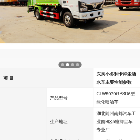
东风小多利卡抑尘洒
项 目
水车主要性能参数
CLW5070GPSD6型
产品型号
绿化喷洒车
湖北随州南郊汽车工
生产地址
业园B区5幢抑尘车
专业厂