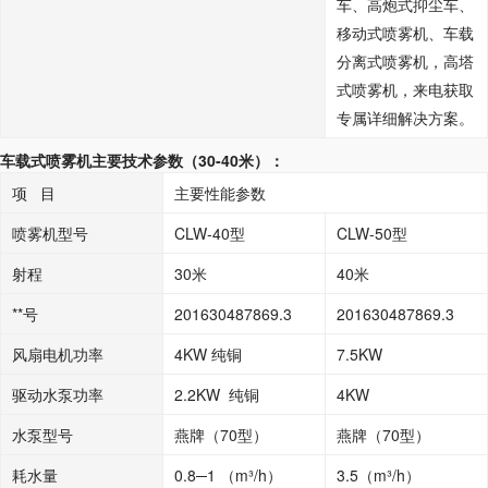
车、高炮式抑尘车、
移动式喷雾机、车载
分离式喷雾机，高塔
式喷雾机，来电获取
专属详细解决方案。
车载式喷雾机主要技术参数（30-40米）：
项 目
主要性能参数
喷雾机型号
CLW-40型
CLW-50型
射程
30米
40米
**号
201630487869.3
201630487869.3
风扇电机功率
4KW 纯铜
7.5KW
驱动水泵功率
2.2KW 纯铜
4KW
水泵型号
燕牌（70型）
燕牌（70型）
耗水量
0.8─1 （m³/h）
3.5（m³/h）