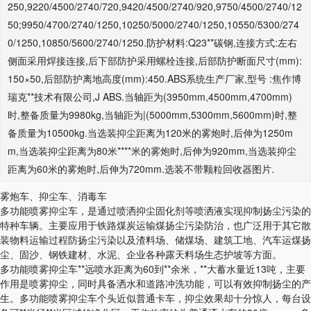
250,9220/4500/2740/720,9420/4500/2740/920,9750/4500/2740/12
50;9950/4700/2740/1250,10250/5000/2740/1250,10550/5300/274
0/1250,10850/5600/2740/1250.防护材料:Q23**碳钢,连接方式:左右
侧面采用焊接连接,后下部防护采用螺栓连接,后部防护断面尺寸(mm):
150×50,后部防护离地高度(mm):450.ABS系统生产厂家,型号 :焦作博
瑞克**技术有限公司,J ABS.当轴距为(3950mm,4500mm,4700mm)
时,整备质量为9980kg,当轴距为|(5000mm,5300mm,5600mm)时,整
备质量为10500kg.当选装抑尘距离为120米的雾炮时,后伸为1250m
m,当选装抑尘距离为80米****米的雾炮时,后伸为920mm,当选装抑尘
距离为60米的雾炮时,后伸为720mm.选装不带颗粒回收器图片.
雾炮车、抑尘车、消毒车
多功能喷雾抑尘车，是通过喷洒抑尘固化剂等喷洒液实现抑制扬尘污染的
特种车辆。主要应用于铁路煤炭运输煤扬尘污染防治，也广泛用于其它散
装物料运输过程防扬尘污染以及渣料场、储煤场、建筑工地、汽车运煤扬
尘、固沙、钢铁建材、水泥、企业各种露天料场生态护坡等方面。
多功能喷雾抑尘车**远喷水距离为60到**余米，**大蓄水量近13吨，主要
作用是喷雾抑尘，同时具备洒水和道路冲洗功能，可以有效抑制扬尘的产
生。多功能喷雾抑尘车个头近似普通卡车，抑尘效果却十分惊人，每台设