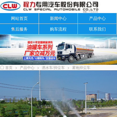
网站首页
新闻中心
产品中心
售后服务
购车流程
联系我们
首页
>
产品中心
>
洒水车/抑尘车
>
雾炮抑尘车
