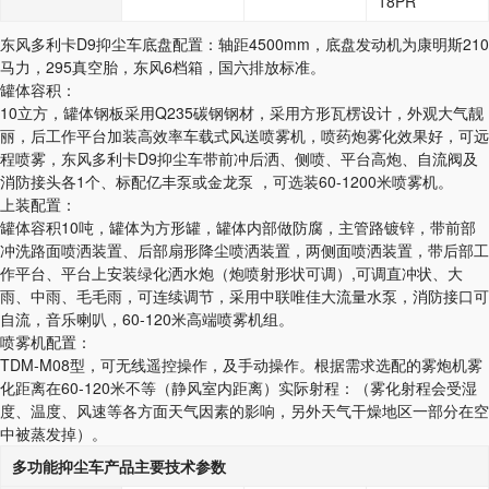
18PR
东风多利卡D9抑尘车底盘配置：轴距4500mm，底盘发动机为康明斯210
马力，295真空胎，东风6档箱，国六排放标准。
罐体容积：
10立方，罐体钢板采用Q235碳钢钢材，采用方形瓦楞设计，外观大气靓
丽，后工作平台加装高效率车载式风送喷雾机，喷药炮雾化效果好，可远
程喷雾，东风多利卡D9抑尘车带前冲后洒、侧喷、平台高炮、自流阀及
消防接头各1个、标配亿丰泵或金龙泵 ，可选装60-1200米喷雾机。
上装配置：
罐体容积10吨，罐体为方形罐，罐体内部做防腐，主管路镀锌，带前部
冲洗路面喷洒装置、后部扇形降尘喷洒装置，两侧面喷洒装置，带后部工
作平台、平台上安装绿化洒水炮（炮喷射形状可调）,可调直冲状、大
雨、中雨、毛毛雨，可连续调节，采用中联唯佳大流量水泵，消防接口可
自流，音乐喇叭，60-120米高端喷雾机组。
喷雾机配置：
TDM-M08型，可无线遥控操作，及手动操作。根据需求选配的雾炮机雾
化距离在60-120米不等（静风室内距离）实际射程：（雾化射程会受湿
度、温度、风速等各方面天气因素的影响，另外天气干燥地区一部分在空
中被蒸发掉）。
多功能抑尘车产品主要技术参数