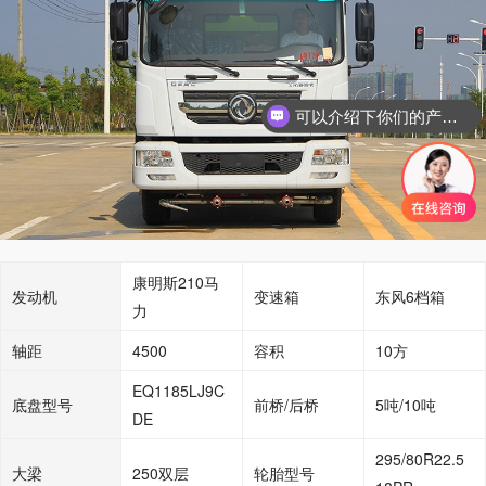
可以介绍下你们的产品么
康明斯210马
发动机
变速箱
东风6档箱
力
轴距
4500
容积
10方
EQ1185LJ9C
底盘型号
前桥/后桥
5吨/10吨
DE
295/80R22.5
大梁
250双层
轮胎型号