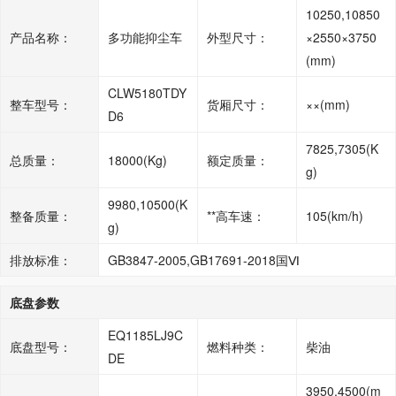
10250,10850
产品名称：
多功能抑尘车
外型尺寸：
×2550×3750
(mm)
CLW5180TDY
整车型号：
货厢尺寸：
××(mm)
D6
7825,7305(K
总质量：
18000(Kg)
额定质量：
g)
9980,10500(K
整备质量：
**高车速：
105(km/h)
g)
排放标准：
GB3847-2005,GB17691-2018国Ⅵ
底盘参数
EQ1185LJ9C
底盘型号：
燃料种类：
柴油
DE
3950,4500(m