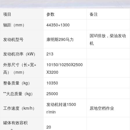
项目
参数
备注
轴距（mm）
44350+1300
国VI排放，柴油发动
发动机型号
康明斯290马力
机
发动机功率（kW）
213
外形尺寸（长×宽×
10150/10250X2500
高）（mm）
X3200
整备质量（kg）
10350
**大总质量（kg）
25000
发动机转速1500
工作速度（km/h）
原地空档作业
r/min
罐体有效容积
20
3