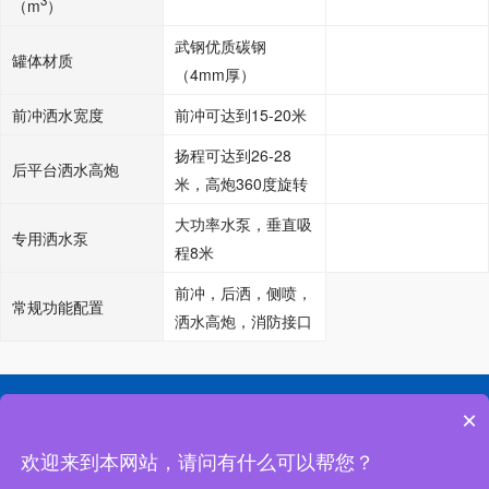
（m
）
武钢优质碳钢
罐体材质
（4mm厚）
前冲洒水宽度
前冲可达到15-20米
扬程可达到26-28
后平台洒水高炮
米，高炮360度旋转
大功率水泵，垂直吸
专用洒水泵
程8米
前冲，后洒，侧喷，
常规功能配置
洒水高炮，消防接口
网站首页
公司简介
联系我们
×
欢迎来到本网站，请问有什么可以帮您？
地址：湖北省随州市南郊程力汽车工业园