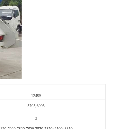
12495
5705,6005
3
8120,7920,7820,7620,7570,7370x2500x3350