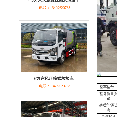
4.5方东风途逸压缩式垃圾车
电联：13409620788
6方东风压缩式垃圾车
电联：13409620788
整车型号
整备质量(
g)
接近角/离
角
货箱尺寸