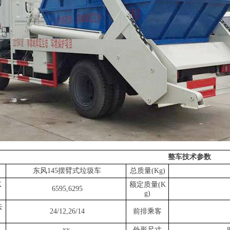
整车技术参数
：
东风145摆臂式垃圾车
总质量(Kg)
K
额定质量(K
6595,6295
g)
去
24/12,26/14
前排乘客
xx
外形尺寸