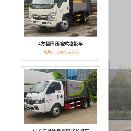
4方福田压缩式垃圾车
电联：13409620788