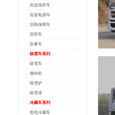
应急指挥车
应急电源车
后勤保障车
宿营车
炊事车
除雪车系列
除雪车
撒布机
除雪铲
除雪滚
冷藏车系列
面包冷藏车