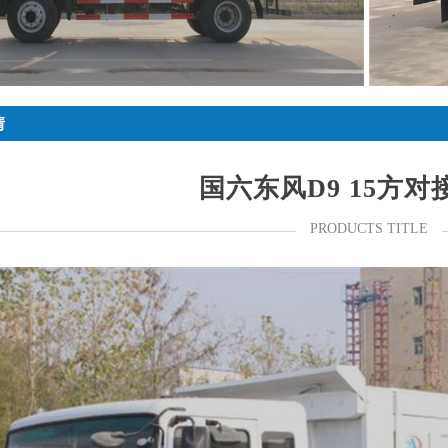
情
国六东风D9 15方
PRODUCTS TITLE