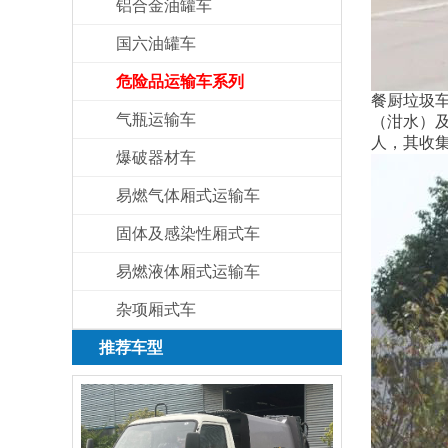
铝合金油罐车
国六油罐车
危险品运输车系列
餐厨垃圾
气瓶运输车
（泔水）
人，其收
爆破器材车
易燃气体厢式运输车
固体及感染性厢式车
易燃液体厢式运输车
杂项厢式车
推荐车型