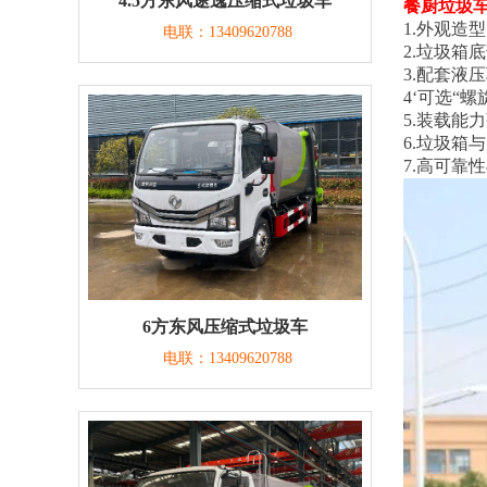
4.5方东风途逸压缩式垃圾车
餐厨垃圾
1.外观造
电联：13409620788
2.垃圾箱
3.配套液
4‘可选“
5.装载能
6.垃圾箱
7.高可靠
6方东风压缩式垃圾车
电联：13409620788