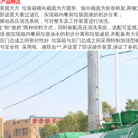
车产品特点
型美观大方 垃圾箱横向截面为方圆形、纵向截面为矩形框架,两侧
底部设置大量过滤孔，实现箱内餐厨垃圾固液的初步分离；
压驱动高压清洗系统，可对整车及工作装置进行清洗。
螺旋”和“推挤”两种排料方式，同时标配高压清洗系统，选配可监视
力强 能实现箱内餐厨垃圾油水的初步分离和垃圾减容,并配备有大
与后门总成之间密封性好 垃圾箱与后门总成之间采用特制加强型橡
性与安全性 采用电、液联合**,并设置了防误操作装置,保证了各