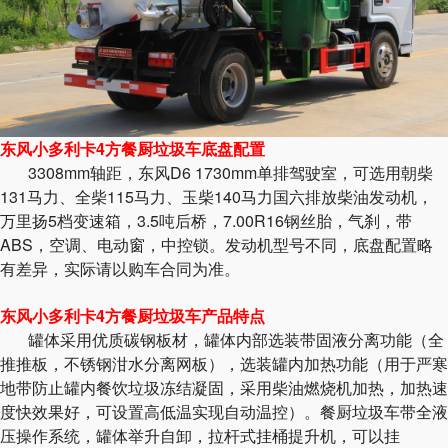
东风小多利卡4方餐厨垃圾车底盘配置
3308mm轴距，东风D6 1730mm单排驾驶室，可选用朝柴
131马力、全柴115马力、玉柴140马力国六排放柴油发动机，
万里扬5档变速箱，3.5吨后桥，7.00R16钢丝胎，气刹，带
ABS，空调、电动窗，中控锁。发动机型号不同，底盘配置略
有差异，实际请以购车合同为准。
东风小多利卡4方餐厨垃圾车产品特点
罐体采用优质碳钢板材，罐体内部选装带固液分离功能（全
推推板，不锈钢泔水分离网板），选装罐内加热功能（用于严寒
地带防止罐内餐饮垃圾冻结凝固，采用柴油燃烧机加热，加热速
度快效果好，可设置高低温实现自动温控）。餐厨垃圾车带全液
压操作系统，罐体举升自卸，拉杆式挂桶提升机，可以挂