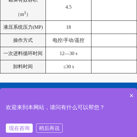
4.5
3
（m
）
液压系统压力(MP)
18
操作方式
电控/手动/遥控
一次进料循环时间
12
—30 s
卸料时间
≤30 s
网站首页
公司简介
联系我们
×
欢迎来到本网站，请问有什么可以帮您？
地址：湖北省随州市南郊程力汽车工业园
24小时咨询电话：13409620788
现在咨询
稍后再说
免费通话
联系我们
短信咨询