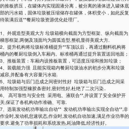
的推板挤压，在罐体内实现固液分离，被分离的液体进入罐体底
部的污水箱，固体垃圾被压缩储存在罐体，体积变小，如此反复
待装满后送**餐厨垃圾资源优化处理厂。
1、外观造型美观大方 垃圾箱横向截面为方型框架、纵向截面为
梯形框架,两侧及顶面均为圆弧造型,整机显得美观大方.
2、提升机构将垃圾标准桶提升**车顶以后，再通过翻料机构将
桶内的餐厨垃圾倒入车厢内。标准桶再通过提升装置送回地面；
3、推板装置：车厢内设推板装置，可适度压缩和推卸垃圾；
4、装载能力强 且能实现箱内餐厨垃圾油水的初步分离和垃圾
减容,并配备有大容量污水箱.
5、垃圾箱与后门总成之间密封性好 垃圾箱与后门总成之间采
用特制加强型橡胶条密封,密封性好,杜绝了二次污染..
6、 高可靠性与安全性 采用电、液联合**,并设置了安全保护开
关,保证了各机构动作准确、可靠.
7、选装发动机功率输出自动** 发动机功率输出实现全自动**,非
作业时,发动机怠速状态,作业时,发动机自动加速,满足作业功率的
要求.避免了功率损耗和系统发热,耗油降低,经济性好。