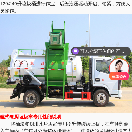
120/240升垃圾桶进行作业，后盖液压驱动开启、锁紧，方便人
员操作。
可以介绍下你们的产品么
罐式餐厨垃圾车专用性能说明
将桶装餐厨泔水垃圾经专用提升架缓缓上提，在车顶部倒
入车厢内（车箱可分为箱体和罐体），被投放的垃圾经过强有力