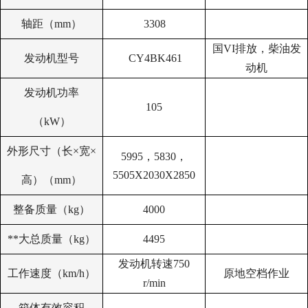
轴距（mm）
3308
国VI排放，柴油发
发动机型号
CY4BK461
动机
发动机功率
105
（kW）
外形尺寸（长×宽×
5995
，5830，
5505X2030X2850
高）（mm）
整备质量（kg）
4000
**大总质量（kg）
4495
发动机转速750
工作速度（km/h）
原地空档作业
r/min
箱体有效容积