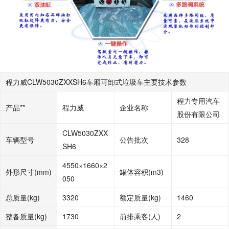
程力威CLW5030ZXXSH6车厢可卸式垃圾车主要技术参数
程力专用汽车
产品**
程力威
企业名称
股份有限公司
CLW5030ZXX
车辆型号
公告批次
328
SH6
4550×1660×2
外形尺寸(mm)
罐体容积(m3)
050
总质量(kg)
3320
额定质量(kg)
1460
整备质量(kg)
1730
前排乘客(人)
2