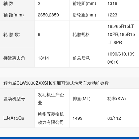
轴 数
2
前轮距(mm)
1316
轴 距(mm)
2650,2850
后轮距(mm)
1223
185/65R15LT
轮 胎 数:
6
轮胎规格
10PR,185R15
LT 8PR
1090/610,109
接近离去角
18/14
前悬后悬
0/810
程力威CLW5030ZXXSH6车厢可卸式垃圾车发动机参数
发动机生产企
发动机型号
排量(ML)
功率(KW)
业
柳州五菱柳机
LJ4A15Q6
1499
83/112
动力有限公司