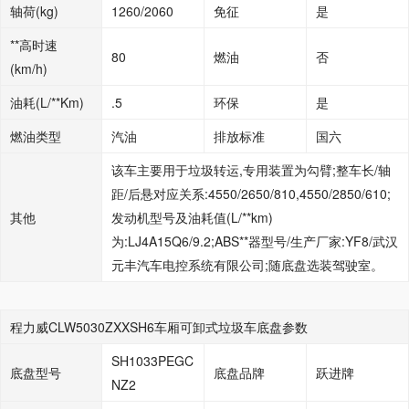
轴荷(kg)
1260/2060
免征
是
**高时速
80
燃油
否
(km/h)
油耗(L/**Km)
.5
环保
是
燃油类型
汽油
排放标准
国六
该车主要用于垃圾转运,专用装置为勾臂;整车长/轴
距/后悬对应关系:4550/2650/810,4550/2850/610;
其他
发动机型号及油耗值(L/**km)
为:LJ4A15Q6/9.2;ABS**器型号/生产厂家:YF8/武汉
元丰汽车电控系统有限公司;随底盘选装驾驶室。
程力威CLW5030ZXXSH6车厢可卸式垃圾车底盘参数
SH1033PEGC
底盘型号
底盘品牌
跃进牌
NZ2